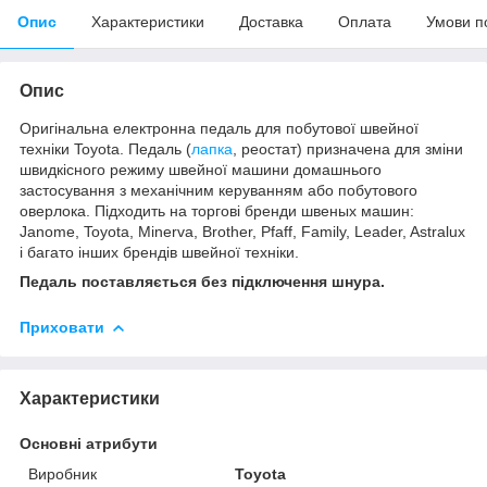
Опис
Характеристики
Доставка
Оплата
Умови п
Опис
Оригінальна електронна педаль для побутової швейної
техніки Toyota. Педаль (
лапка
, реостат) призначена для зміни
швидкісного режиму швейної машини домашнього
застосування з механічним керуванням або побутового
оверлока. Підходить на торгові бренди швеных машин:
Janome, Toyota, Minerva, Brother, Pfaff, Family, Leader, Astralux
і багато інших брендів швейної техніки.
Педаль поставляється без підключення шнура.
Приховати
Характеристики
Основні атрибути
Виробник
Toyota