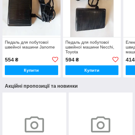
Педаль для побутової
Педаль для побутової
Елек
швейної машини Janome
швейної машини Necchi,
швид
Toyota
маш
554
594
414
₴
₴
Купити
Купити
Акційні пропозиції та новинки