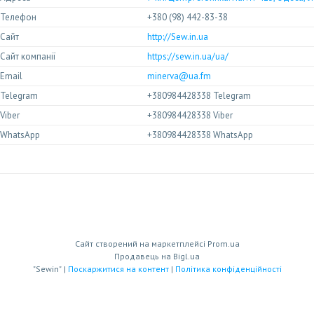
+380 (98) 442-83-38
http://Sew.in.ua
https://sew.in.ua/ua/
minerva@ua.fm
+380984428338 Telegram
+380984428338 Viber
+380984428338 WhatsApp
Сайт створений на маркетплейсі
Prom.ua
Продавець на Bigl.ua
"Sewin" |
Поскаржитися на контент
|
Політика конфіденційності