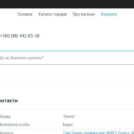
Головна
Каталог товарів
Про магазин
Контакти
+380 (98) 442-83-38
онтакти
"Sewin"
Борис
7-км. Центр. стоянка. маг. №413, Одеса, У