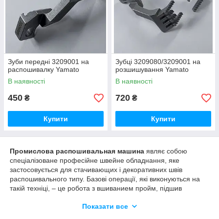
Зуби передні 3209001 на
Зубці 3209080/3209001 на
распошивалку Yamato
розшишування Yamato
В наявності
В наявності
450
720
₴
₴
Купити
Купити
Промислова распошивальная машина
являє собою
спеціалізоване професійне швейне обладнання, яке
застосовується для стачивающих і декоративних швів
распошивального типу. Базові операції, які виконуються на
такій техніці, – це робота з вшиванием пройм, підшив
футболочного низу і рукавів, пришивання комірів, лампасів і
Показати все
кишень, гумок (особливо на нижній білизні) і т. д. Такі машини
застосовуються для різних текстильних виробів, у тому числі і