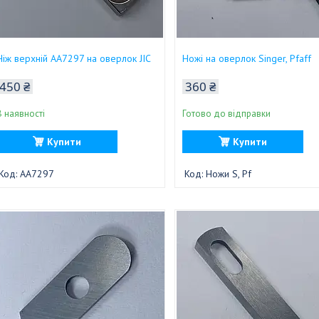
Ніж верхній AA7297 на оверлок JIC
Ножі на оверлок Singer, Pfaff
450 ₴
360 ₴
В наявності
Готово до відправки
Купити
Купити
AA7297
Ножи S, Pf