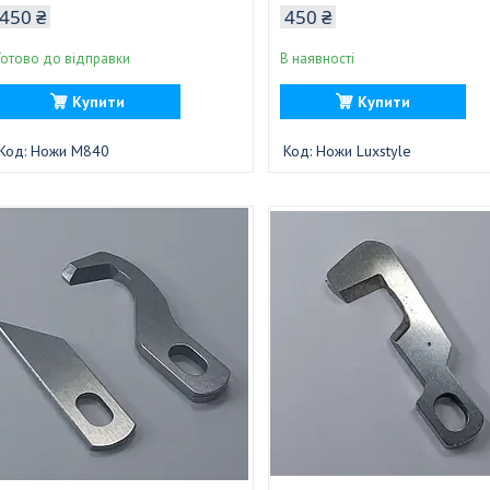
450 ₴
450 ₴
Готово до відправки
В наявності
Купити
Купити
Ножи M840
Ножи Luxstyle