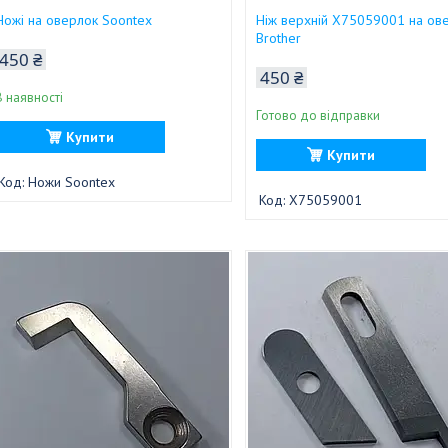
Ножі на оверлок Soontex
Ніж верхній X75059001 на ов
Brother
450 ₴
450 ₴
В наявності
Готово до відправки
Купити
Купити
Ножи Soontex
X75059001