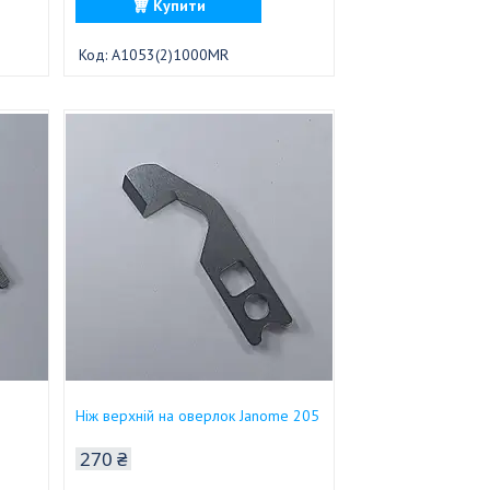
Купити
A1053(2)1000MR
Ніж верхній на оверлок Janome 205
270 ₴