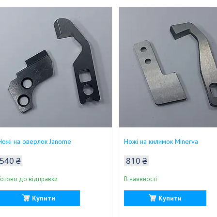
Ножі на оверлок Janome
Ножі на килимок Minerva
540 ₴
810 ₴
Готово до відправки
В наявності
Купити
Купити