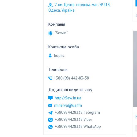
7-км. Центр. стоянка. маг. №413,
Одеса, Україна
"Sewin"
Борис
+380 (98) 442-83-38
http://Sew.in.ua
minerva@ua.fm
+380984428338 Telegram
+380984428338 Viber
+380984428338 WhatsApp