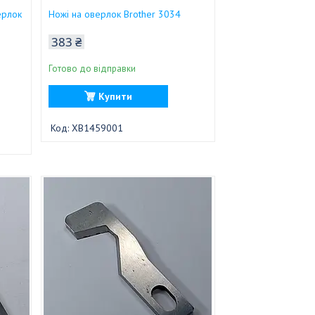
ерлок
Ножі на оверлок Brother 3034
383 ₴
Готово до відправки
Купити
XB1459001