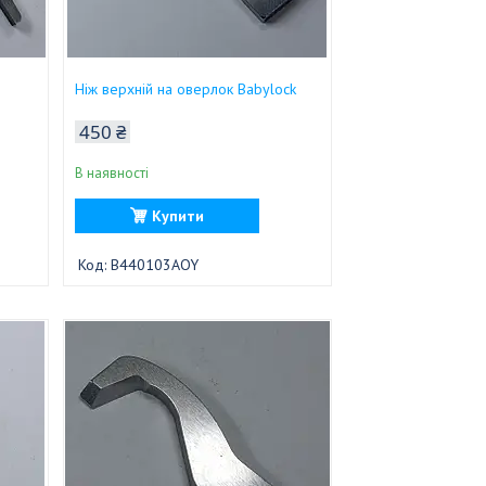
Ніж верхній на оверлок Babylock
450 ₴
В наявності
Купити
B440103AOY