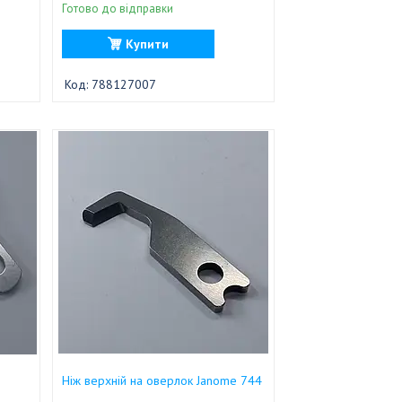
Готово до відправки
Купити
788127007
Ніж верхній на оверлок Janome 744