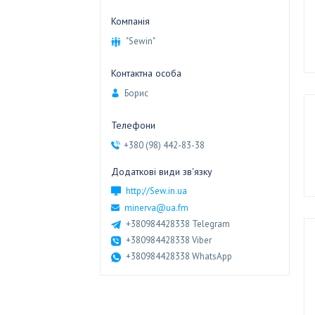
"Sewin"
Борис
+380 (98) 442-83-38
http://Sew.in.ua
minerva@ua.fm
+380984428338 Telegram
+380984428338 Viber
+380984428338 WhatsApp