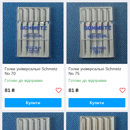
Голки універсальні Schmetz
Голки універсальні Schmetz
No 70
No 75
Готово до відправки
Готово до відправки
81
81
₴
₴
Купити
Купити