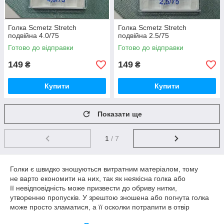
Голка Scmetz Stretch
Голка Scmetz Stretch
подвійна 4.0/75
подвійна 2.5/75
Готово до відправки
Готово до відправки
149
149
₴
₴
Купити
Купити
Показати ще
1
/ 7
Голки є швидко зношуються витратним матеріалом, тому
не варто економити на них, так як неякісна голка або
її невідповідність може призвести до обриву нитки,
утворенню пропусків. У зрештою зношена або погнута голка
може просто зламатися, а її осколки потрапити в отвір
голкової пластини і заблокувати човниковий пристрій.