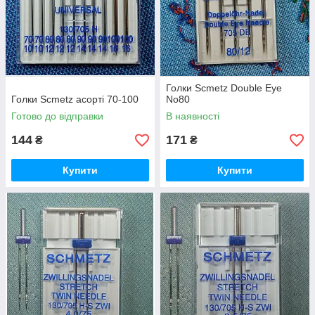
Голки Scmetz Double Eye
Голки Scmetz асорті 70-100
No80
Готово до відправки
В наявності
144
171
₴
₴
Купити
Купити