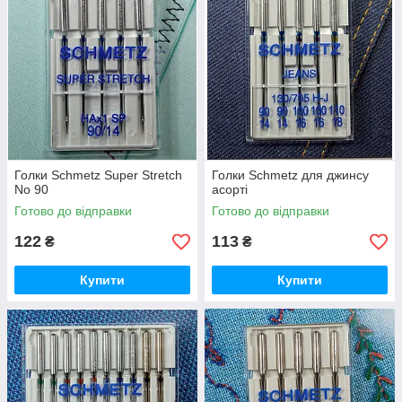
Голки Schmetz Super Stretch
Голки Schmetz для джинсу
No 90
асорті
Готово до відправки
Готово до відправки
122
113
₴
₴
Купити
Купити