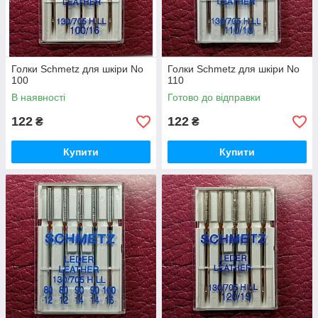
Голки Schmetz для шкіри No
Голки Schmetz для шкіри No
100
110
В наявності
Готово до відправки
122
122
₴
₴
Купити
Купити