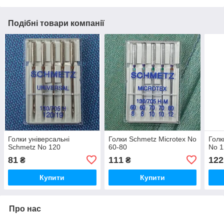
Подібні товари компанії
Голки універсальні
Голки Schmetz Microtex No
Голк
Schmetz No 120
60-80
No 1
81
111
122
₴
₴
Купити
Купити
Про нас