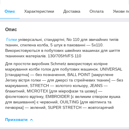
Опис
Характеристики
Доставка
Оплата
Умови п
Опис
Голки
універсальні, стандартні, No 110 для звичайних типів
тканин, спилена колба, 5 штук в пакованні — 5x110.
Використовуються в побутових швейних машинах для шиття
тканинних матеріалів. 130/705HVFS 110
Для простоти виробник Schmetz використовує колірне
маркування колби голок для побутових машинок. UNIVERSAL
[стандартна] — без позначення, BALL POINT [закруглене
Jersey вістря голки — для джерсі та стрейчевих тканин] — без
маркування, STRETCH — золотого кольору, JEANS —
блакитний, MICROTEX [для мікрофази та шовку] —
фіолетового відтінку, EMBROIDER [с великим отвором вушка
для вишивання] є червоний, OUILTING [для квілтинга та
печворка] — зелений, SUPER STRETCH — жовтогарячий
Приховати