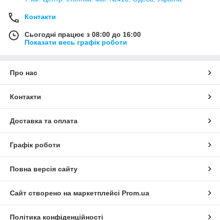
Додатково до всіх перерахованих переваг слід додати, що
Контакти
використання різних видів лапок серйозно полегшує працю
швачки. Вони дозволяють працювати навіть з найтоншим
Сьогодні працює з 08:00 до 16:00
матеріалом.
Показати весь графік роботи
Вибираючи ту чи іншу різновид лапок, слід враховувати
універсальність багатьох моделей. Вона полягає в тому, що
багато пристосування можна встановити на будь-якому
Про нас
вигляді промислового оверлока. Але є вироби, які підходять
тільки до певних моделей агрегатів.
Контакти
Доставка та оплата
Графік роботи
Повна версія сайту
Сайт створено на маркетплейсі
Prom.ua
Політика конфіденційності