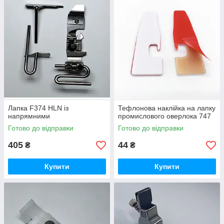
Лапка F374 HLN із
Тефлонова наклійка на лапку
напрямними
промислового оверлока 747
Готово до відправки
Готово до відправки
405
44
₴
₴
Купити
Купити