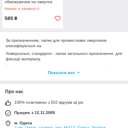
обмежувачем на оверлок
Немає в наявності
585
₴
За призначенням, лапки для промислових оверлоков
класифікуються на:
Універсальні, стандартні - лапки загального призначення, для
фіксації матеріалу.
Спеціалізовані - лапки для виконання конкретної швейної
операції: вшивання канта, гумки
Показати все
Придбання окремих видів аксесуарів дозволяє істотно
змінити функціонал оверлока в сторону його розширення.
Про нас
Говорячи про переваги використання в агрегатах додаткових
лапок, слід виділити наступні загальні параметри:
100% позитивних з 552 відгуків за рік
розширення можливостей та функціоналу швейних
пристосувань;
Працює з 12.11.2009
економія витрат часу;
полегшення виконання ряду операцій;
м. Одеса
7-км. Центр. стоянка. маг. №413, Одеса, Україна
підвищення рівня якості виробів.