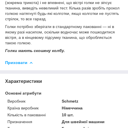
(зокрема трикота) і не впевнені, що вістрі голки не зіпсує
тканина, виведіть невеликий тест. Кілька разів зробіть прокол
голкою натягнуті будь-які колготки, якщо колготки не пустять
стрілок, то все гаразд.
Голки потрібно зберігати в стандартному пакованні — ні в
якому разі насипом, оскільки водночас може пошкодитися
вістря, а в кінцевому підсумку тканина, що обробляється
такою голкою.
Голки мають скошену колбу.
Приховати
Характеристики
Основні атрибути
Виробник
Schmetz
Країна виробник
Німеччина
Кількість в пакованні
10 шт.
Призначення
Для швейної машини