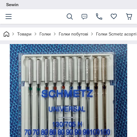
Sewin
Товари
Голки
Голки побутові
Голки Scmetz асорті