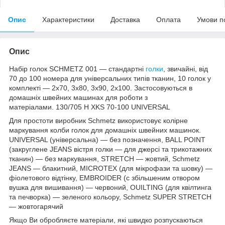
Опис
Характеристики
Доставка
Оплата
Умови п
Опис
Набір голок SCHMETZ 001 — стандартні
голки
, звичайні, від
70 до 100 номера для універсальних типів тканин, 10 голок у
комплекті — 2x70, 3x80, 3x90, 2x100. Застосовуються в
домашніх швейних машинах для роботи з
матеріалами. 130/705 H XKS 70-100 UNIVERSAL
Для простоти виробник Schmetz використовує колірне
маркування колби голок для домашніх швейних машинок.
UNIVERSAL (універсальна) — без позначення, BALL POINT
(закруглене JEANS вістря голки — для джерсі та трикотажних
тканин) — без маркування, STRETCH — жовтий, Schmetz
JEANS — блакитний, MICROTEX (для мікрофази та шовку) —
фіолетового відтінку, EMBROIDER (с збільшеним отвором
вушка для вишивання) — червоний, OUILTING (для квілтинга
та печворка) — зеленого кольору, Schmetz SUPER STRETCH
— жовтогарячий
Якщо Ви обробляєте матеріали, які швидко розпускаються