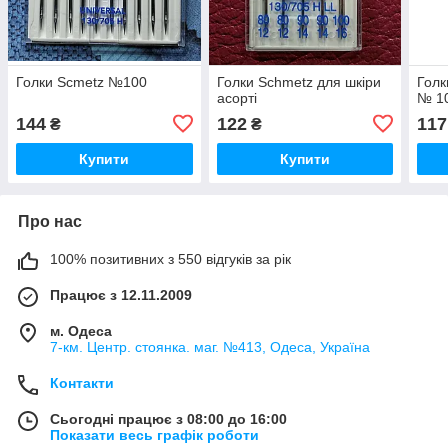
Голки Scmetz №100
Голки Schmetz для шкіри
Голк
асорті
№ 1
144
122
117
₴
₴
Купити
Купити
Про нас
100% позитивних з 550 відгуків за рік
Працює з 12.11.2009
м. Одеса
7-км. Центр. стоянка. маг. №413, Одеса, Україна
Контакти
Сьогодні працює з 08:00 до 16:00
Показати весь графік роботи