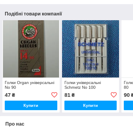
Подібні товари компанії
Голки Organ універсальні
Голки універсальні
Голк
No 90
Schmetz No 100
80
47
81
90
₴
₴
Купити
Купити
Про нас