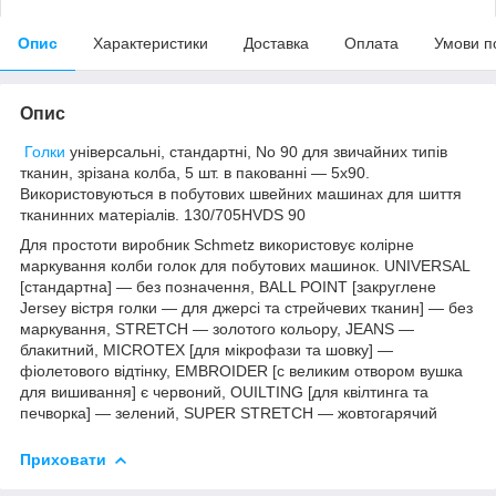
Опис
Характеристики
Доставка
Оплата
Умови п
Опис
Голки
універсальні, стандартні, No 90 для звичайних типів
тканин, зрізана колба, 5 шт. в пакованні — 5x90.
Використовуються в побутових швейних машинах для шиття
тканинних матеріалів. 130/705HVDS 90
Для простоти виробник Schmetz використовує колірне
маркування колби голок для побутових машинок. UNIVERSAL
[стандартна] — без позначення, BALL POINT [закруглене
Jersey вістря голки — для джерсі та стрейчевих тканин] — без
маркування, STRETCH — золотого кольору, JEANS —
блакитний, MICROTEX [для мікрофази та шовку] —
фіолетового відтінку, EMBROIDER [с великим отвором вушка
для вишивання] є червоний, OUILTING [для квілтинга та
печворка] — зелений, SUPER STRETCH — жовтогарячий
Приховати