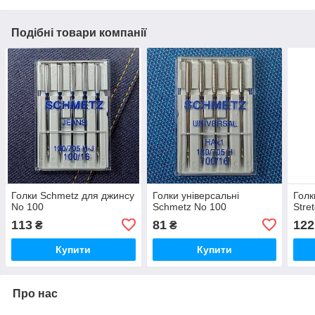
Подібні товари компанії
Голки Schmetz для джинсу
Голки універсальні
Голк
No 100
Schmetz No 100
Stre
113
81
122
₴
₴
Купити
Купити
Про нас