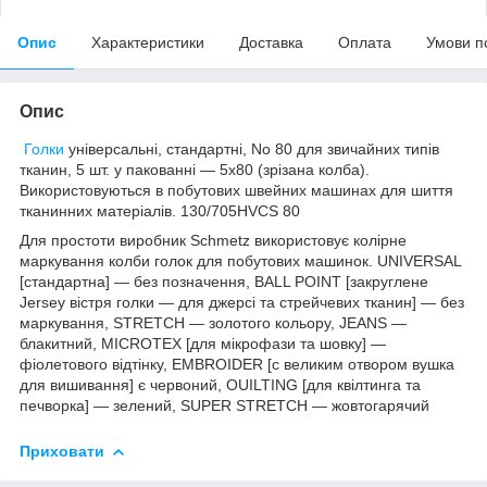
Опис
Характеристики
Доставка
Оплата
Умови п
Опис
Голки
універсальні, стандартні, No 80 для звичайних типів
тканин, 5 шт. у пакованні — 5x80 (зрізана колба).
Використовуються в побутових швейних машинах для шиття
тканинних матеріалів. 130/705HVCS 80
Для простоти виробник Schmetz використовує колірне
маркування колби голок для побутових машинок. UNIVERSAL
[стандартна] — без позначення, BALL POINT [закруглене
Jersey вістря голки — для джерсі та стрейчевих тканин] — без
маркування, STRETCH — золотого кольору, JEANS —
блакитний, MICROTEX [для мікрофази та шовку] —
фіолетового відтінку, EMBROIDER [с великим отвором вушка
для вишивання] є червоний, OUILTING [для квілтинга та
печворка] — зелений, SUPER STRETCH — жовтогарячий
Приховати