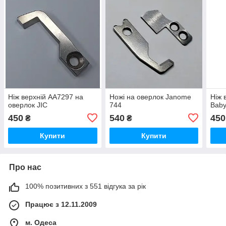
Ніж верхній AA7297 на
Ножі на оверлок Janome
Ніж 
оверлок JIC
744
Baby
450
540
450
₴
₴
Купити
Купити
Про нас
100% позитивних з 551 відгука за рік
Працює з 12.11.2009
м. Одеса