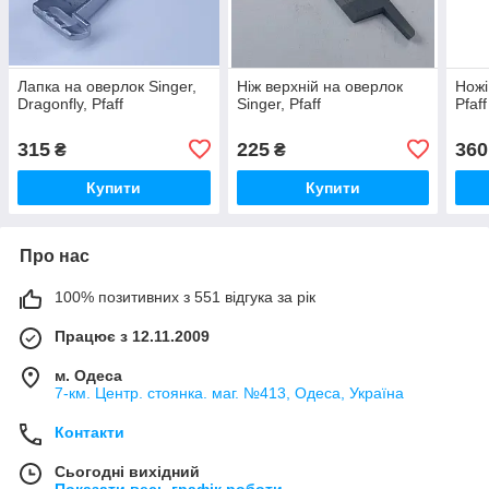
Лапка на оверлок Singer,
Ніж верхній на оверлок
Ножі
Dragonfly, Pfaff
Singer, Pfaff
Pfaff
315
225
360
₴
₴
Купити
Купити
Про нас
100% позитивних з 551 відгука за рік
Працює з 12.11.2009
м. Одеса
7-км. Центр. стоянка. маг. №413, Одеса, Україна
Контакти
Сьогодні вихідний
Показати весь графік роботи