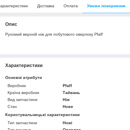
арактеристики
Доставка
Оплата
Умови повернення
Опис
Рухомий верхній ніж для побутового оверлоку Pfaff
Характеристики
Основні атрибути
Виробник
Pfaff
Країна виробник
Тайвань
Вид запчастини
Ніж
Стан
Нове
Користувальницькі характеристики
Тип запчастини
Ножі
Тип машини
Оверлок