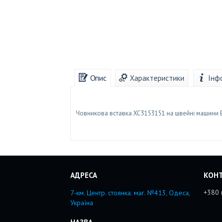
Опис
Характеристики
Інф
Човникова вставка XC3153151 на швейні машини Brot
+380 
7-км. Центр. стоянка. маг. №413, Одеса,
Україна