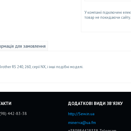
У компанії підключені елек
товар не покидаючи сайту.
ормація для замовлення
her RS 240, 260, серії NX, і інші подібні моделі.
(98) 442-83-38
http://Sew.in.ua
minerva@ua.fm
+380984428338 Telegram