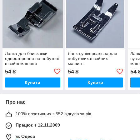
Лапка для блискавки
Лапка універсальна для
Лапк
одностороння на побутові
побутових швейних
вузь
швейні машини
машин.
маш
54
54
54
₴
₴
Купити
Купити
Про нас
100% позитивних з 552 відгуків за рік
Працює з 12.11.2009
м. Одеса