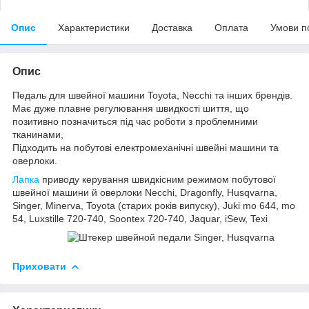
Опис
Характеристики
Доставка
Оплата
Умови п
Опис
Педаль для швейної машини Toyota, Necchi та інших брендів.
Має дуже плавне регулювання швидкості шиття, що
позитивно позначиться під час роботи з проблемними
тканинами,
Підходить на побутові електромеханічні швейні машини та
оверлоки.
Лапка
приводу керування швидкісним режимом побутової
швейної машини й оверлоки Necchi, Dragonfly, Husqvarna,
Singer, Minerva, Toyota (старих років випуску), Juki mo 644, mo
54, Luxstille 720-740, Soontex 720-740, Jaquar, iSew, Texi
Приховати