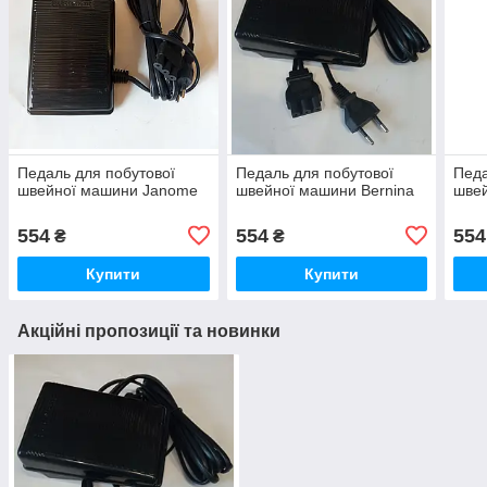
Педаль для побутової
Педаль для побутової
Педа
швейної машини Janome
швейної машини Bernina
швей
554
554
554
₴
₴
Купити
Купити
Акційні пропозиції та новинки