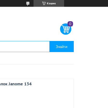
Кошик
Знайти
рлок Janome 134