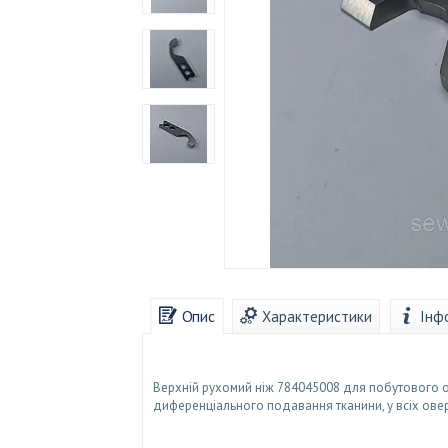
Опис
Характеристики
Інф
Верхній рухомий ніж 784045008 для побутового ове
диференціального подавання тканини, у всіх оверл