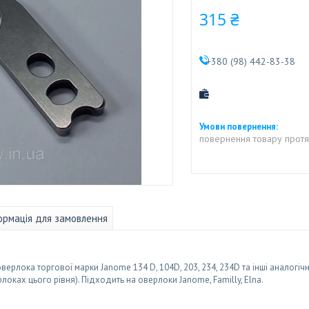
315 ₴
+380 (98) 442-83-38
повернення товару протя
ормація для замовлення
рлока торгової марки Janome 134 D, 104D, 203, 234, 234D та інші аналогічні
оках цього рівня). Підходить на оверлоки Janome, Familly, Elna.