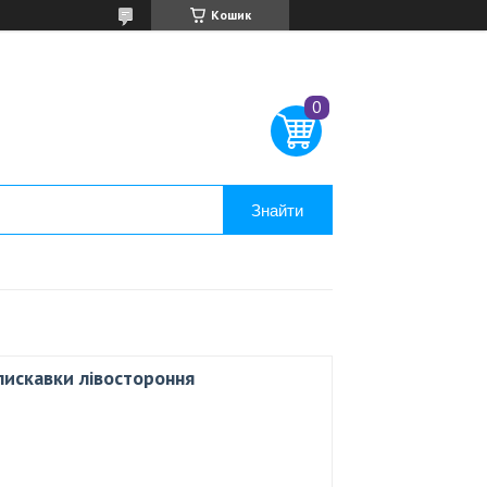
Кошик
Знайти
лискавки лівостороння