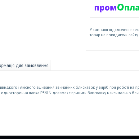
У компанії підключені елек
товар не покидаючи сайту.
ормація для замовлення
швидкого і якісного вшивання звичайних блискавок у виріб при роботі на 
ії, одностороння лапка P36LN дозволяє пришити блискавку максимально бли