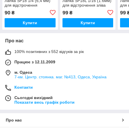
Лапка SP18 1/4 (6,4 мм)
Лапка SP18L 1/16 (1.6мм)
Лапк
для відстрочення
для відстрочення зліва
для 
90
99
99
₴
₴
Купити
Купити
Про нас
100% позитивних з 552 відгуків за рік
Працює з 12.11.2009
м. Одеса
7-км. Центр. стоянка. маг. №413, Одеса, Україна
Контакти
Сьогодні вихідний
Показати весь графік роботи
Про нас