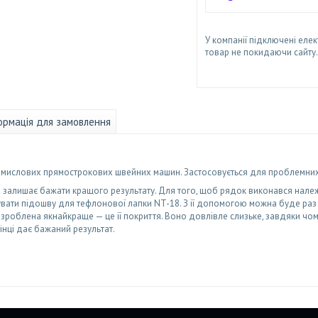
У компанії підключені елек
товар не покидаючи сайту.
ормація для замовлення
ислових прямострокових швейних машин. Застосовується для проблемних сл
чка залишає бажати кращого результату. Для того, щоб рядок виконався нал
вати підошву для тефлонової лапки NT-18. З її допомогою можна буде раз і 
зроблена якнайкраще — це її покриття. Воно довлівле слизьке, завдяки чом
інці дає бажаний результат.