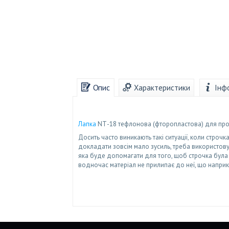
Опис
Характеристики
Інф
Лапка
NТ-18 тефлонова (фторопластова) для пром
Досить часто виникають такі ситуації, коли стро
докладати зовсім мало зусиль, треба використову
яка буде допомагати для того, щоб строчка була 
водночас матеріал не прилипає до неї, що наприк