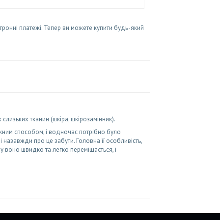
тронні платежі. Тепер ви можете купити будь-який
изьких тканин (шкіра, шкірозамінник).
ежним способом, і водночас потрібно було
назавжди про це забути. Головна її особливість,
у воно швидко та легко переміщається, і