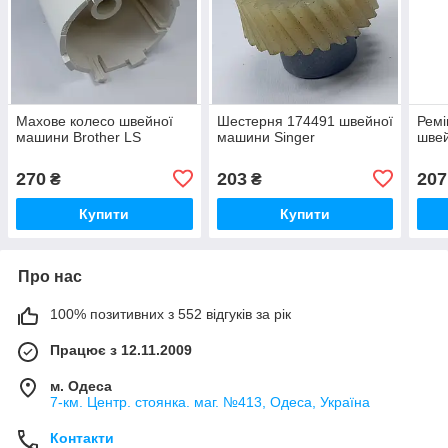
Махове колесо швейної
Шестерня 174491 швейної
Ремі
машини Brother LS
машини Singer
швей
270
203
207
₴
₴
Купити
Купити
Про нас
100% позитивних з 552 відгуків за рік
Працює з 12.11.2009
м. Одеса
7-км. Центр. стоянка. маг. №413, Одеса, Україна
Контакти