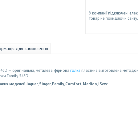
У компанії підключені елек
товар не покидаючи сайту.
ормація для замовлення
545D — оригінальна, металева, фірмова
голка
пластина виготовлена методом
ки Family 545D.
их моделей Jaguar, Singer, Family, Comfort, Medion, iSew: