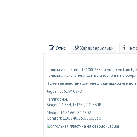
Опис
Характеристики
Інф
Голильна пластина 141000235 на оверлок Family 
голильна призначена для встановлення на оверло
Голильна пластина для оверлоків підходить до так
Jaguar: 056DW, 087D
Family: 545D
Singer: 14J334, 14J250, 14U334B
Medion: MD 16600, 14302
Comfort: 110, 140, 150, 500, 550