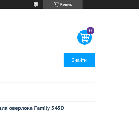
Кошик
Знайти
для оверлока Family 545D