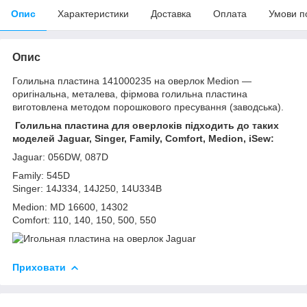
Опис
Характеристики
Доставка
Оплата
Умови п
Опис
Голильна пластина 141000235 на оверлок Medion —
оригінальна, металева, фірмова голильна пластина
виготовлена методом порошкового пресування (заводська).
Голильна пластина для оверлоків підходить до таких
моделей Jaguar, Singer, Family, Comfort, Medion, iSew:
Jaguar: 056DW, 087D
Family: 545D
Singer: 14J334, 14J250, 14U334B
Medion: MD 16600, 14302
Comfort: 110, 140, 150, 500, 550
Приховати