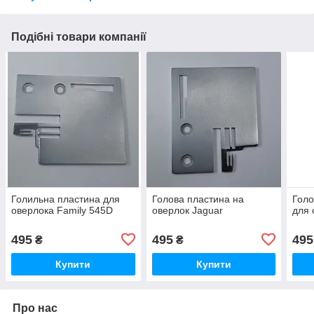
Подібні товари компанії
Голильна пластина для
Голова пластина на
Голо
оверлока Family 545D
оверлок Jaguar
для 
495
495
495
₴
₴
Купити
Купити
Про нас