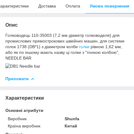
арактеристики
Доставка
Оплата
Умови повернення
Опис
Голководець 110-35003 (7,2 мм діаметр голководеля) для
промислових прямострокових швейних машин, для системи
голок 1738 (DB*1) з діаметром колби
голки
рівною 1,62 мм,
або як по іншому мають назву ці голки з "тонкою колбою",
NEEDLE BAR
Приховати
Характеристики
Основні атрибути
Виробник
Shunfa
Країна виробник
Китай