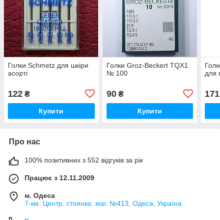
Голки Schmetz для шкіри
Голки Groz-Beckert TQX1
Голк
асорті
№ 100
для 
122
90
171
₴
₴
Купити
Купити
Про нас
100% позитивних з 552 відгуків за рік
Працює з 12.11.2009
м. Одеса
7-км. Центр. стоянка. маг. №413, Одеса, Україна