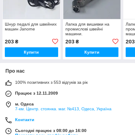
Шнур педалі для швейних
Лапка для вишивки на
Лапк
машин Janome
промислові швейні
пром
машини.
маш
203
203
203
₴
₴
Купити
Купити
Про нас
100% позитивних з 553 відгуків за рік
Працює з 12.11.2009
м. Одеса
7-км. Центр. стоянка. маг. №413, Одеса, Україна
Контакти
Сьогодні працює з 08:00 до 16:00