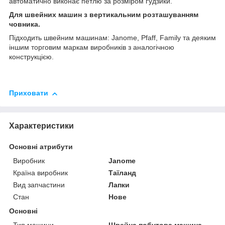
автоматично виконає петлю за розміром ґудзики.
Для швейних машин з вертикальним розташуванням
човника.
Підходить швейним машинам:
Janome, Pfaff, Family
та деяким
іншим торговим маркам виробників з аналогічною
конструкцією.
Приховати
Характеристики
Основні атрибути
Виробник
Janome
Країна виробник
Таїланд
Вид запчастини
Лапки
Стан
Нове
Основні
Тип машини
Швейна побутова машина