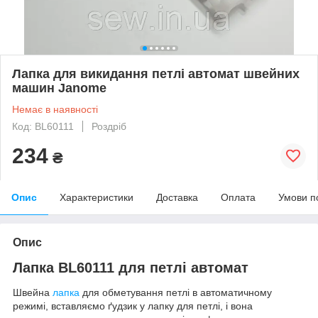
Лапка для викидання петлі автомат швейних
машин Janome
Немає в наявності
Код: BL60111
Роздріб
234
₴
Опис
Характеристики
Доставка
Оплата
Умови п
Опис
Лапка BL60111 для петлі автомат
Швейна
лапка
для обметування петлі в автоматичному
режимі, вставляємо ґудзик у лапку для петлі, і вона