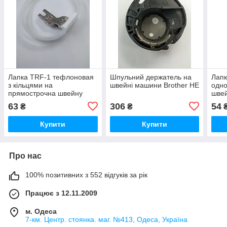
Лапка TRF-1 тефлоновая
Шпульний держатель на
Лапк
з кільцями на
швейні машини Brother HE
одно
прямострочна швейну
шве
машину
63
306
54
₴
₴
Купити
Купити
Про нас
100% позитивних з 552 відгуків за рік
Працює з 12.11.2009
м. Одеса
7-км. Центр. стоянка. маг. №413, Одеса, Україна