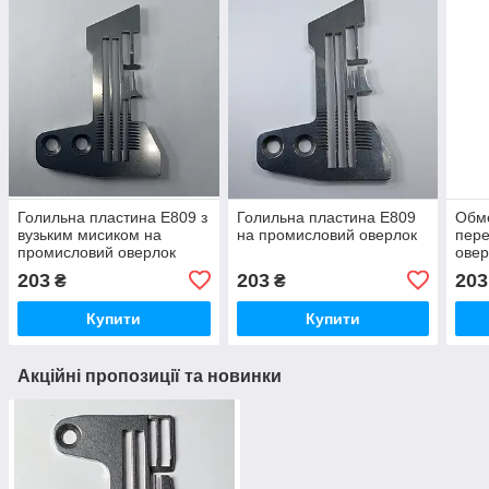
Голильна пластина E809 з
Голильна пластина E809
Обм
вузьким мисиком на
на промисловий оверлок
пере
промисловий оверлок
овер
203
203
203
₴
₴
Купити
Купити
Акційні пропозиції та новинки