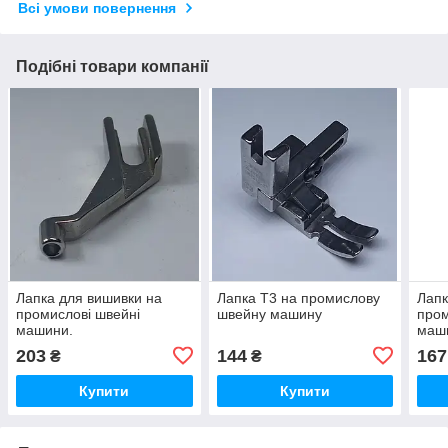
Всі умови повернення
Подібні товари компанії
Лапка для вишивки на
Лапка T3 на промислову
Лапк
промислові швейні
швейну машину
пром
машини.
маш
203
144
167
₴
₴
Купити
Купити