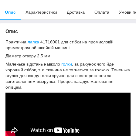
Опис
Характеристики
Доставка
Оплата
Умови п
Опис
Практична
лапка
41716001 для стібки на промисловій
прямострочной швейній машині.
Діаметр отвору 2,5 мм.
Маленьке відстань навколо
голки
, за рахунок чого йде
хороший стібок, т. к. тканина не тягнеться за голкою. Тоненька
втулка для входу голки зручно для спостереження за
виготовленням візерунка. Процес нагадує малювання
олівцем.