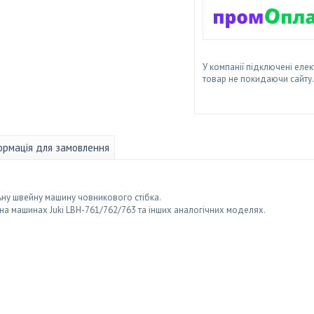
У компанії підключені елек
товар не покидаючи сайту.
ормація для замовлення
ну швейну машину човникового стібка.
на машинах Juki LBH-761/762/763 та інших аналогічних моделях.