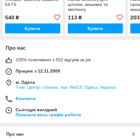
64 Гб
штопки, вишивки та
пром
квілтингу
маш
540
113
203
₴
₴
Купити
Купити
Про нас
100% позитивних з 552 відгуків за рік
Працює з 12.11.2009
м. Одеса
7-км. Центр. стоянка. маг. №413, Одеса, Україна
Контакти
Сьогодні вихідний
Показати весь графік роботи
Про нас