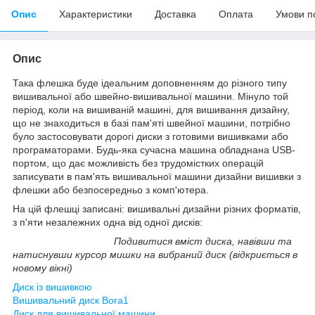
Опис
Характеристики
Доставка
Оплата
Умови п
Опис
Така флешка буде ідеальним доповненням до різного типу
вишивальної або швейно-вишивальної машини. Мінуло той
період, коли на вишиваній машині, для вишивання дизайну,
що не знаходиться в базі пам'яті швейної машини, потрібно
було застосовувати дорогі диски з готовими вишивками або
програматорами. Будь-яка сучасна машина обладнана USB-
портом, що дає можливість без трудомістких операцій
записувати в пам'ять вишивальної машини дизайни вишивки з
флешки або безпосередньо з комп'ютера.
На цій флешці записані: вишивальні дизайни різних форматів,
з п'яти незалежних одна від одної дисків:
Подивитися вміст диска, навівши та
натиснувши курсор мишки на вибраний диск (відкриється в
новому вікні)
Диск із вишивкою
Вишивальний диск Bora1
Диск для вишивальної машини