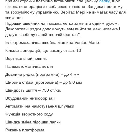
прямої строчки потрібно встановити спеціальну
лапку
, щоб
виконати операцію з особливою точністю. Завдяки простому
та зрозумілому управлінню, Верітас Мері не вимагає часу для
звикання.
Підошви швейних лап можна легко замінити одним рухом.
Декоративні рядки допоможуть вам вийти за межі новачка і
дадуть свободу вашій творчій фантазії.
Електромеханічна швейна машина Veritas Marie:
Кількість операцій, що виконуються: 13
Вертикальний човник
Напівавтоматична петля
Довжина рядка (програмна) – до 4 мм
Ширина стібка (програмна) – до 5,0 мм
Швидкість шиття – 750 ст./хв.
Вбудований ниткообрізач
Автоматична намотування шпульки
Функція зворотного ходу
Швидка зміна підошви лапки
Рукавна платформа