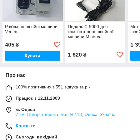
Роз'єм на швейні машини
Педаль C-9000 для
Мот
Veritas
комп'ютерної швейної
швей
машини Minerva
405
1 3
₴
1 620
₴
Купити
Про нас
100% позитивних з 551 відгука за рік
Працює з 12.11.2009
м. Одеса
7-км. Центр. стоянка. маг. №413, Одеса, Україна
Контакти
Сьогодні вихідний