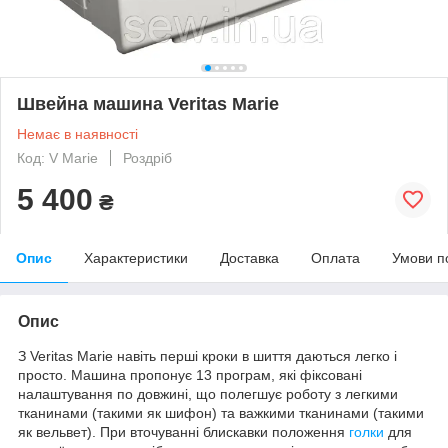
Швейна машина Veritas Marie
Немає в наявності
Код: V Marie
Роздріб
5 400
₴
Опис
Характеристики
Доставка
Оплата
Умови п
Опис
З Veritas Marie навіть перші кроки в шиття даються легко і
просто. Машина пропонує 13 програм, які фіксовані
налаштування по довжині, що полегшує роботу з легкими
тканинами (такими як шифон) та важкими тканинами (такими
як вельвет). При вточуванні блискавки положення
голки
для