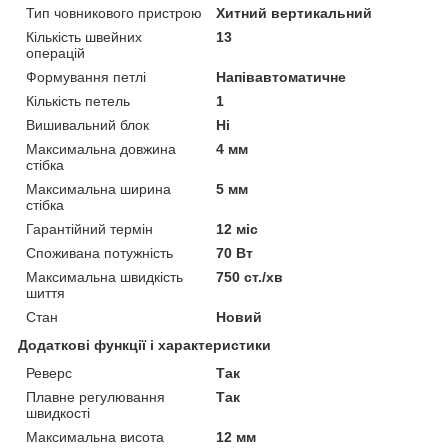
Тип човникового пристрою
Хитний вертикальний
Кількість швейних
13
операцій
Формування петлі
Напівавтоматичне
Кількість петель
1
Вишивальний блок
Ні
Максимальна довжина
4 мм
стібка
Максимальна ширина
5 мм
стібка
Гарантійний термін
12 міс
Споживана потужність
70 Вт
Максимальна швидкість
750 ст./хв
шиття
Стан
Новий
Додаткові функції і характеристики
Реверс
Так
Плавне регулювання
Так
швидкості
Максимальна висота
12 мм