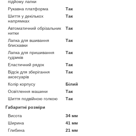
підйому лапки
Рукавна платформа
Так
Шиття у декількох
Так
напрямках
Автоматичний обрізальник
Так
нитки
Лапка для вшивання
Так
блискавки
Лапка для пришивання
Так
гудзиків
Еластичний рядок
Так
Відсік для зберігання
Так
аксесуарів
Колір корпусу
Білий
Освітлення машини
Так
Шиття подвійною голкою
Так
Габаритні розміри
Висота
34 мм
Ширина
41 мм
Глибина
21 мм