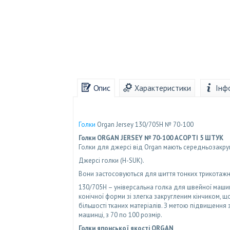
Опис
Характеристики
Інф
Голки
Organ Jersey 130/705H № 70-100
Голки ORGAN JERSEY № 70-100 АСОРТІ 5 ШТУК
Голки для джерсі від Organ мають середньозакругл
Джерсі голки (H-SUK).
Вони застосовуються для шиття тонких трикотажни
130/705H – універсальна голка для швейної машин
конічної форми зі злегка закругленим кінчиком, 
більшості тканих матеріалів. З метою підвищення з
машинці, з 70 по 100 розмір.
Голки японської якості ORGAN