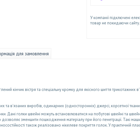
У компанії підключені елек
товар не покидаючи сайту.
ормація для замовлення
ений кінчик вістря та спеціальну кромку для якісного шиття трикотажних в'
х та в'язаних виробів, одинарних (односторонніх) джерсі, корсетної ткан
ки. Дані голки швейні можуть встановлюватися на побутові швейні та швей
що дозволяє зменшити пошкодження матеріалу при його пенетрації. Такі ма
носостійкості також реалізовано нікелеве покриття голок. У практичній плас