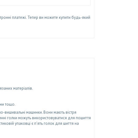
тронні платежі. Тепер ви можете купити будь-який
язаних матеріалів.
ини тощо.
но-вишивальні машинки. Вони мають вістря
шинні голки можуть використовуватися для пошиття
тиковій упаковці є п'ять голок для шиття на