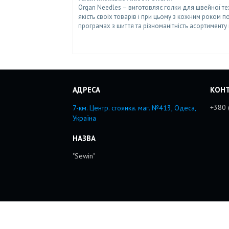
Organ Needles – виготовляє голки для швейної те
якість своїх товарів і при цьому з кожним роком
програмах з шиття та різноманітність асортименту
+380 
7-км. Центр. стоянка. маг. №413, Одеса,
Україна
"Sewin"