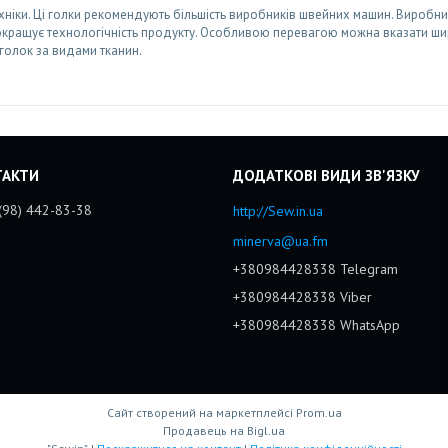
хніки. Ці голки рекомендують більшість виробників швейних машин. Виробни
 покращує технологічність продукту. Особливою перевагою можна вказати ши
 голок за видами тканин.
(98) 442-83-38
http://Sew.in.ua
minerva@ua.fm
+380984428338 Telegram
+380984428338 Viber
+380984428338 WhatsApp
Сайт створений на маркетплейсі
Prom.ua
Продавець на Bigl.ua