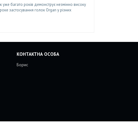
к уже багато років демонструє незмінно високу
роке застосування голок Organ у різних
Борис