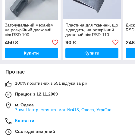
Заточувальний механізм
Пластина для тканини, що
Диск
на розкрійний дисковий
відводить, на розкрійний
RSD
ніж RSD 100
дисковий ніж RSD-110
450
90
248
₴
₴
Купити
Купити
Про нас
100% позитивних з 551 відгука за рік
Працює з 12.11.2009
м. Одеса
7-км. Центр. стоянка. маг. №413, Одеса, Україна
Контакти
Сьогодні вихідний