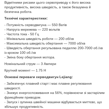
Відмітними рисами цього сервоприводу є його висока
продуктивність, висока швидкість, а також безшумна й
безпечна робота.
Технічні характеристики:
- Потужність серводвигуна — 550 Ватів
- Напруга мережева — 220 вольтів
- Частота тока - 50 Гц
- Мінімальна швидкість роботи — 200 об/хв
- Максимальна швидкість обертання — 7000 об/хв
- Швидкість обертання регульована педаллю 200-7000 об./хв
із кроком 100 об./хв
- Зміна боку обертання мотора.
Номінальний струм — 3 Ампери
Крутний момент — 1.75 Н
Основні переваги серводвигун Lejiang:
- Забезпечує плавний старт і має плавне регулювання
швидкості.
- Знижує енергоспоживання на 56%, порівнюючи зі застарілим
фрикційним приводом.
- Запуск і зупинка швейної машини відбувається миттєво, що
збільшує продуктивність.