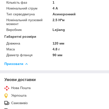
Кількість фаз
1
Номінальний струм
4 А
Тип серводвигуна
Асинхронний
Номінальний пусковий
2.5 Н*м
момент
Виробник
Lejiang
Габаритні розміри
Довжина
120 мм
Маса
4.8 г
Діаметр фланця
90 мм
Приховати
Умови доставки
Нова Пошта
Укрпошта
Самовивіз