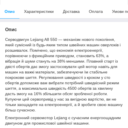
Опис
Характеристики
Доставка
Оплата
Умови п
Опис
Серводвигун Lejiang A8 550 — механізм нового покоління,
який сумісний із будь-яким типом швейних машин оверлоків і
розшивалок. Помічено, що економія електроенергії,
порівнюючи з фрикційним приводом, становить 63%, а
вібрація й шуми стануть на 38% меншими. Плавний старт із
двісті обертів дає змогу застосовувати цей мотор навіть для
машин на важкі матеріали, забезпечуючи їм стабільне
покрокове шиття. Регулювання швидкості з кроком у сто
обертів допоможе вам вибрати потрібний швидкісний режим
шиття, а максимальна швидкість 4500 обертів за хвилину
дасть змогу на 16% збільшити обсяг зробленої роботи.
Купуючи цей сервопривід у нас за вигідною вартістю, ви не
тільки заощадите на електроенергії, а й зробите свою машину
більш сучасною.
Електронний сервомотор Lejiang є сучасним енергоощадним
двигуном для промислової швейної машини.