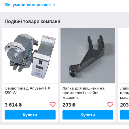
Всі умови повернення
Подібні товари компанії
Сервопривід Anysew FX
Лапка для вишивки на
Лапк
550 W
промислові швейні
пром
машини.
маш
3 614
203
203
₴
₴
Купити
Купити