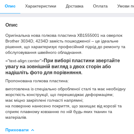
Опис
Характеристики
Доставка
Оплата
Умови п
Опис
Оригінальна нова голкова пластина XB1555001 на оверлок
Brother 3034D, 4234D замість пошкодженої – це ідеальне
рішення, що характеризує професійний підхід до ремонту та
обслуговування швейного обладнання.
При виборі пластини звертайте
="text-align:center">
увагу на зовнішній вигляд з двох сторін або
надішліть фото для порівняння.
Пропонована голкова пластина:
виготовлена із спеціально обробленої сталі та має необхідну
жорсткість конструкції, що перешкоджає деформаціям;
має міцно закріплені голчасті напрямні;
на поверхню нанесено покриття, що захищає від корозії та
сприяє плавному ковзанню по ній будь-яких тканин та
матеріалів.
Приховати