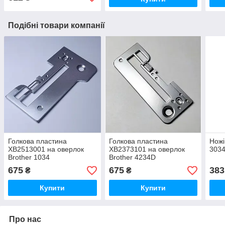
Подібні товари компанії
Голкова пластина
Голкова пластина
Ножі
XB2513001 на оверлок
XB2373101 на оверлок
303
Brother 1034
Brother 4234D
675
675
383
₴
₴
Купити
Купити
Про нас