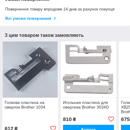
Повернення товару впродовж 14 днів за рахунок покупця
Всі умови повернення
З цим товаром також замовляють
Голкова пластина на
Игольная пластина для
Голк
оверлок Brother 1034
оверлока Brother 3034D
XB25
Brot
810
675
₴
612
₴
Купити