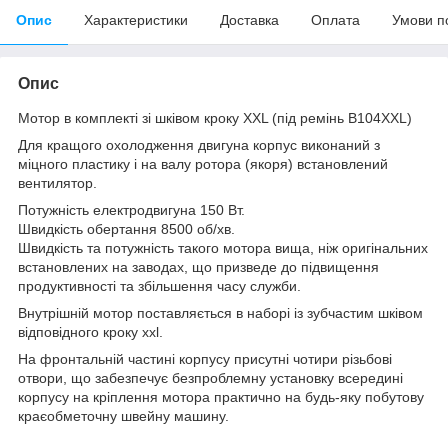
Опис
Характеристики
Доставка
Оплата
Умови п
Опис
Мотор в комплекті зі шківом кроку XXL (під ремінь B104XXL)
Для кращого охолодження двигуна корпус виконаний з
міцного пластику і на валу ротора (якоря) встановлений
вентилятор.
Потужність електродвигуна 150 Вт.
Швидкість обертання 8500 об/хв.
Швидкість та потужність такого мотора вища, ніж оригінальних
встановлених на заводах, що призведе до підвищення
продуктивності та збільшення часу служби.
Внутрішній мотор поставляється в наборі із зубчастим шківом
відповідного кроку xxl.
На фронтальній частині корпусу присутні чотири різьбові
отвори, що забезпечує безпроблемну установку всередині
корпусу на кріплення мотора практично на будь-яку побутову
краєобметочну швейну машину.