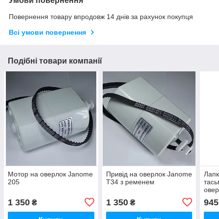
Умови повернення
Повернення товару впродовж 14 днів за рахунок покупця
Всі умови повернення
Подібні товари компанії
Мотор на оверлок Janome
Привід на оверлок Janome
Лапк
205
T34 з ременем
тась
ове
1 350
1 350
945
₴
₴