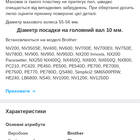
Маховик із такого пластику не притягує пил, швидко
очищається від випадкових забруднень. При обертанні досить
легко оцінити приємну поверхню цієї деталі.
Діаметр махового колеса 55-56 мм.
Діаметр посадки на головний вал 10 мм.
Встановлюється на моделі Brother:
NV200, NV350SE, NV400, NV600, NV700E, NV700EII, NV750E,
NV780D, NV900, NV950, NV950D, NX200 Innovis, NX200
Pacesetter, NX250 NX400Q, NX450Q, NX600, NX650Q, NX800,
PC210, PC420, PE450, PE500, PE540D, PE700, PE700II,
PE750D, PE770, PE780D, QS480, Simplici2 SM6500PRW,
HE240, LB6800, NS40, NV1000, NV1200, NV1250D
Приховати
Характеристики
Основні атрибути
Виробник
Brother