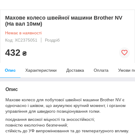
Махове колесо швейної машини Brother NV
(На вал 10мм)
Немає в наявності
Код: XC2375051
Роздріб
432
₴
Опис
Характеристики
Доставка
Оплата
Умови п
Опис
Махове колесо для побутової швейної машини Brother NV є
одночасно і шківом, що акумулює крутний момент, і органом
управління для швидкого позиціонування голки.
поєднання високої міцності та зносостійкості;
повністю екологічно безпечний;
стійкість до УФ випромінювання та до температурного впливу.