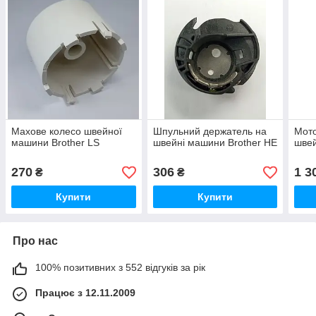
Махове колесо швейної
Шпульний держатель на
Мот
машини Brother LS
швейні машини Brother HE
швей
270
306
1 3
₴
₴
Купити
Купити
Про нас
100% позитивних з 552 відгуків за рік
Працює з 12.11.2009