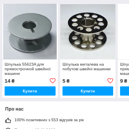
Шпулька 55623A для
Шпулька металева на
Шпул
прямострочной швейної
побутові швейні машинки
прям
машини
маш
14
5
9
₴
₴
₴
Купити
Купити
Про нас
100% позитивних з 553 відгуків за рік