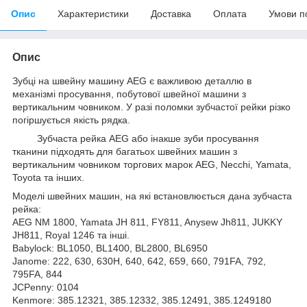
Опис
Характеристики
Доставка
Оплата
Умови п
Опис
Зубці на швейну машину AEG є важливою деталлю в
механізмі просування, побутової швейної машини з
вертикальним човником. У разі поломки зубчастої рейки різко
погіршується якість рядка.
Зубчаста рейка AEG або інакше зуби просування
тканини підходять для багатьох швейних машин з
вертикальним човником торгових марок AEG, Necchi, Yamata,
Toyota та інших.
Моделі швейних машин, на які встановлюється дана зубчаста
рейка:
AEG NM 1800, Yamata JH 811, FY811, Anysew Jh811, JUKKY
JH811, Royal 1246 та інші.
Babylock: BL1050, BL1400, BL2800, BL6950
Janome: 222, 630, 630H, 640, 642, 659, 660, 791FA, 792,
795FA, 844
JCPenny: 0104
Kenmore: 385.12321, 385.12332, 385.12491, 385.1249180