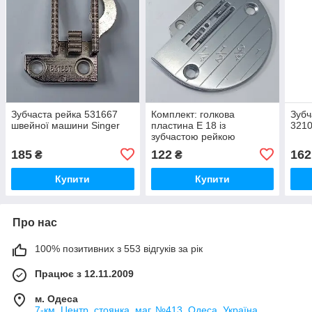
Зубчаста рейка 531667
Комплект: голкова
Зубч
швейної машини Singer
пластина E 18 із
3210
зубчастою рейкою
185
122
162
₴
₴
Купити
Купити
Про нас
100% позитивних з 553 відгуків за рік
Працює з 12.11.2009
м. Одеса
7-км. Центр. стоянка. маг. №413, Одеса, Україна