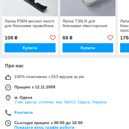
Лапка Р36N високої якості
Лапка T36LN для
Лапк
для блискавки правобічна
блискавки лівостороння
блис
про
108
68
176
₴
₴
Купити
Купити
Про нас
100% позитивних з 553 відгуків за рік
Працює з 12.11.2009
м. Одеса
7-км. Центр. стоянка. маг. №413, Одеса, Україна
Контакти
Сьогодні працює з 08:00 до 16:00
Показати весь графік роботи