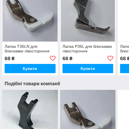
Лапка T36LN для
Лапка Р36L для блискавки
Лапк
блискавки лівостороння
лівостороння
блис
68
68
68
₴
₴
Купити
Купити
Подібні товари компанії