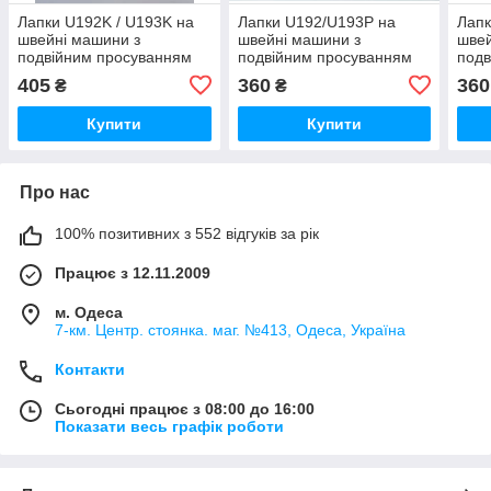
Лапки U192K / U193K на
Лапки U192/U193P на
Лапк
швейні машини з
швейні машини з
швей
подвійним просуванням
подвійним просуванням
подв
405
360
360
₴
₴
Купити
Купити
Про нас
100% позитивних з 552 відгуків за рік
Працює з 12.11.2009
м. Одеса
7-км. Центр. стоянка. маг. №413, Одеса, Україна
Контакти
Сьогодні працює з 08:00 до 16:00
Показати весь графік роботи