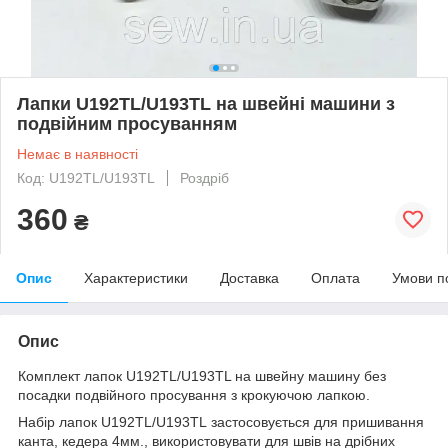
Лапки U192TL/U193TL на швейні машини з
подвійним просуванням
Немає в наявності
Код: U192TL/U193TL
Роздріб
360
₴
Опис
Характеристики
Доставка
Оплата
Умови п
Опис
Комплект лапок U192TL/U193TL на швейну машину без
посадки подвійного просування з крокуючою лапкою.
Набір лапок U192TL/U193TL застосовується для пришивання
канта, кедера 4мм., використовувати для швів на дрібних