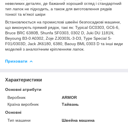
невеликих деталях, де бажаний хороший огляд і стандартний
тип лапок не підходить, а також для виготовлення рядків
тонкої та м'якої шкіри
Встановлюється на промислові швейні безпосадкові машини,
що виконують прямий рядок, такі як: Typical GC0303, GC6-6,
Bruce BRC 6380B, Shunfa SF0303, 0302 D, Juki DU 1181N,
Beyoung B3-0 A0302, Zoje ZJ0303L-3-D3, Type Special S-
F01/0303D, Jack JK6180, 6380, Baouy BML 0303 D та інші види
моделей з аналогічним кріпленням лапок.
Приховати
Характеристики
Основні атрибути
Виробник
ARMOR
Країна виробник
Тайвань
Основні
Тип машини
Швейна машина