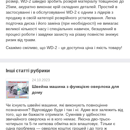
розмір, WD-2 швидко зробить розкрій матеріалу товщиною до
25мм, акуратно виконає крій складних деталей. Простий в
застосуванні і в обслуговуванні WD-2 є одним з лідерів з
продажу в своїй категорії розкрійного устаткування. Легка
подточка диска і його заміна (при необхідності) не вимагає
великої кількості часу і спеціальних навичок, безшумний в
процесі роботи і завдяки захисту на різаку повністю знижує
ризик від травм.
Скажімо сміливо, що WD-2 - це доступна ціна і якість товару!
Інші статті рубрики
24.10.2023
Швейна машина з функцією оверлока для
дому
Чи існують швейні машини, які виконують повноцінне
позначення? Відповіддю буде і так і ні. Адже все залежить від
того, що ви бажаєте отримати. Сумнівів у здібностях
звичайного оверлока ні в кого немає. Якісна дво-трьох-
чотирьох та 5-ти ниткова обмітка всіх влаштовує. Тільки є
одна проблема — оверлок коштує грошей і до того ж