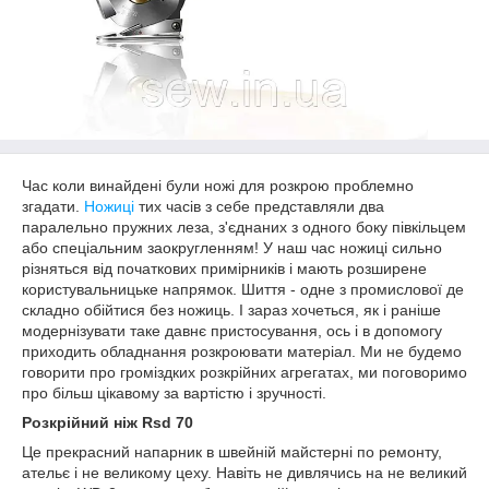
Час коли винайдені були ножі для розкрою проблемно
згадати.
Ножиці
тих часів з себе представляли два
паралельно пружних леза, з'єднаних з одного боку півкільцем
або спеціальним заокругленням! У наш час ножиці сильно
різняться від початкових примірників і мають розширене
користувальницьке напрямок. Шиття - одне з промислової де
складно обійтися без ножиць. І зараз хочеться, як і раніше
модернізувати таке давнє пристосування, ось і в допомогу
приходить обладнання розкроювати матеріал. Ми не будемо
говорити про громіздких розкрійних агрегатах, ми поговоримо
про більш цікавому за вартістю і зручності.
Розкрійний ніж Rsd 70
Це прекрасний напарник в швейній майстерні по ремонту,
ательє і не великому цеху. Навіть не дивлячись на не великий